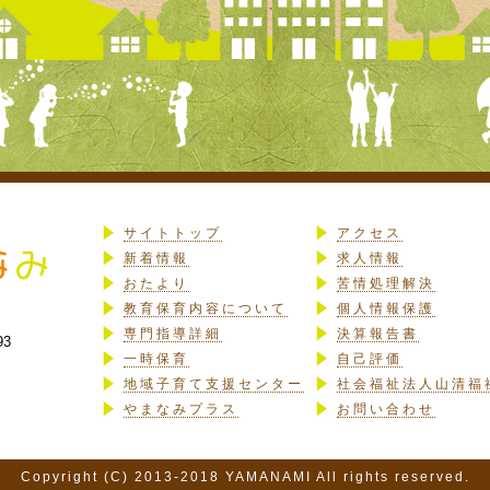
サイトトップ
アクセス
新着情報
求人情報
おたより
苦情処理解決
教育保育内容について
個人情報保護
専門指導詳細
決算報告書
93
一時保育
自己評価
地域子育て支援センター
社会福祉法人山清福
やまなみプラス
お問い合わせ
Copyright (C) 2013-2018 YAMANAMI All rights reserved.