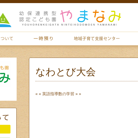
なわとび大会
« «
英語指導
数の学習
» »