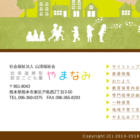
社会福祉法人 山清福祉会
サイトトッ
新着情報
おたより
〒861-8043
教育保育内
熊本県熊本市東区戸島西2丁目3-50
専門指導詳
TEL.096-369-0375 FAX.096-365-8293
一時保育
地域子育て
やまなみプ
Copyright (C) 2013-2018