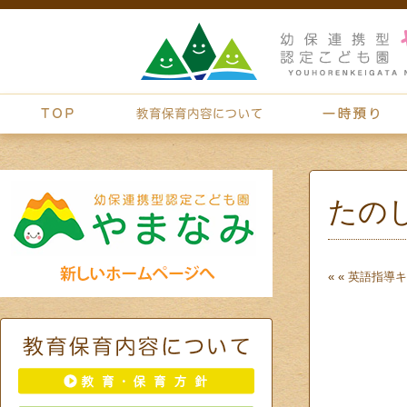
たの
« «
英語指導
キ