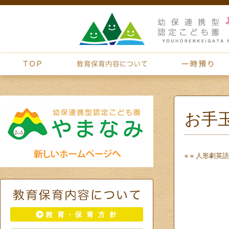
お手
« «
人形劇
英語