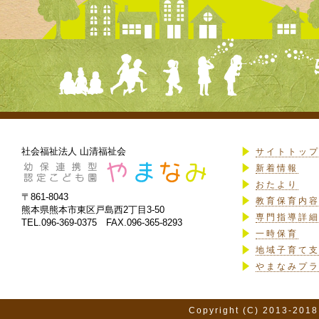
社会福祉法人 山清福祉会
サイトトッ
新着情報
おたより
〒861-8043
教育保育内
熊本県熊本市東区戸島西2丁目3-50
専門指導詳
TEL.096-369-0375 FAX.096-365-8293
一時保育
地域子育て
やまなみプ
Copyright (C) 2013-2018