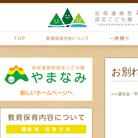
お別
« «
誕生会・卒