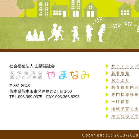
社会福祉法人 山清福祉会
サイトトッ
新着情報
おたより
〒861-8043
教育保育内
熊本県熊本市東区戸島西2丁目3-50
専門指導詳
TEL.096-369-0375 FAX.096-365-8293
一時保育
地域子育て
やまなみプ
Copyright (C) 2013-2018