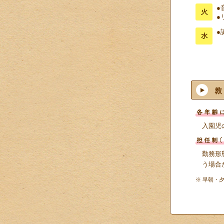
●
●
●
入園児
勤務形
う場合
※ 早朝・