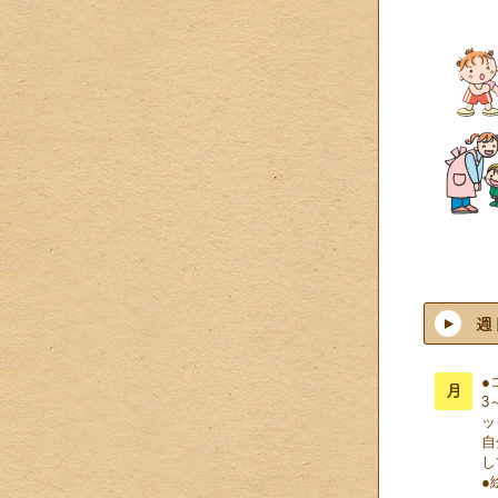
●
3
ッ
自
し
●