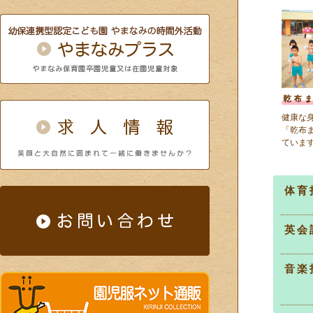
健康な
「乾布
ていま
体育
英会
音楽