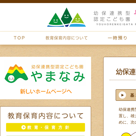
幼保連携
置し、雄
めに、次