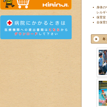
身体の
レルギ
保育室
全保育