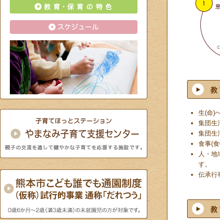
生(命
集団生
集団生
食事(
人・地
す。
伝承行