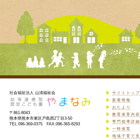
社会福祉法人 山清福祉会
サイトトッ
新着情報
おたより
〒861-8043
教育保育内
熊本県熊本市東区戸島西2丁目3-50
専門指導詳
TEL.096-369-0375 FAX.096-365-8293
一時保育
地域子育て