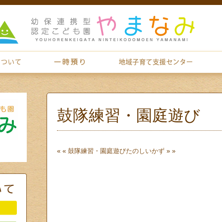
鼓隊練習・園庭遊び
« «
鼓隊練習・園庭遊び
たのしいかず
» »