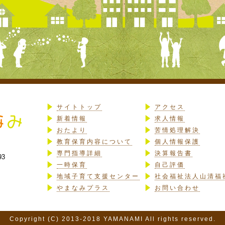
サイトトップ
アクセス
新着情報
求人情報
おたより
苦情処理解決
教育保育内容について
個人情報保護
専門指導詳細
決算報告書
93
一時保育
自己評価
地域子育て支援センター
社会福祉法人山清福
やまなみプラス
お問い合わせ
Copyright (C) 2013-2018 YAMANAMI All rights reserved.