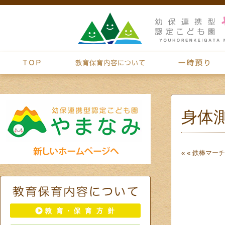
身体
« «
鉄棒
マーチ