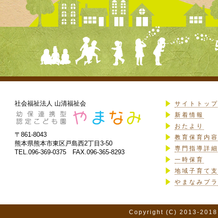
社会福祉法人 山清福祉会
サイトトッ
新着情報
おたより
〒861-8043
教育保育内
熊本県熊本市東区戸島西2丁目3-50
専門指導詳
TEL.096-369-0375 FAX.096-365-8293
一時保育
地域子育て
やまなみプ
Copyright (C) 2013-2018