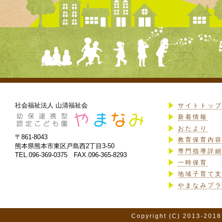
社会福祉法人 山清福祉会
サイトトッ
新着情報
おたより
〒861-8043
教育保育内
熊本県熊本市東区戸島西2丁目3-50
専門指導詳
TEL.096-369-0375 FAX.096-365-8293
一時保育
地域子育て
やまなみプ
Copyright (C) 2013-2018