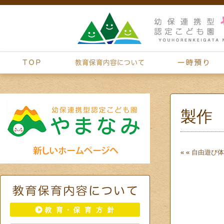
製作
« «
自由遊び
体