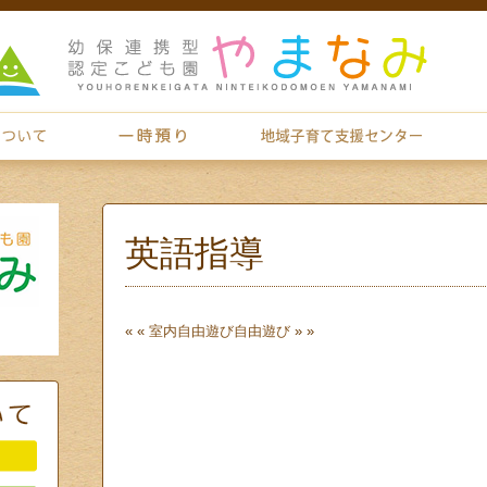
英語指導
« «
室内自由遊び
自由遊び
» »