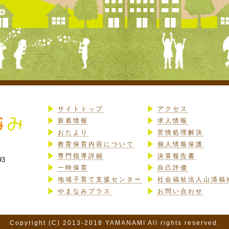
サイトトップ
アクセス
新着情報
求人情報
おたより
苦情処理解決
教育保育内容について
個人情報保護
専門指導詳細
決算報告書
93
一時保育
自己評価
地域子育て支援センター
社会福祉法人山清福
やまなみプラス
お問い合わせ
Copyright (C) 2013-2018 YAMANAMI All rights reserved.