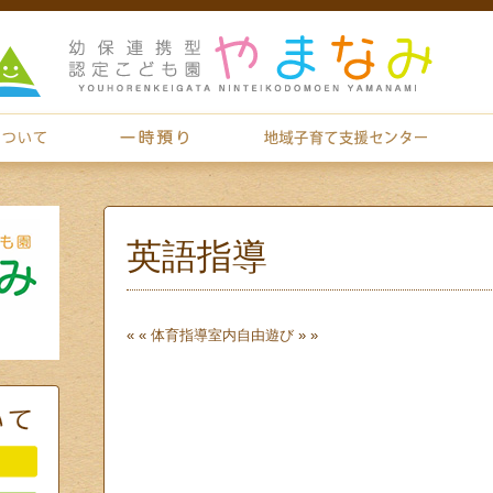
英語指導
« «
体育指導
室内自由遊び
» »