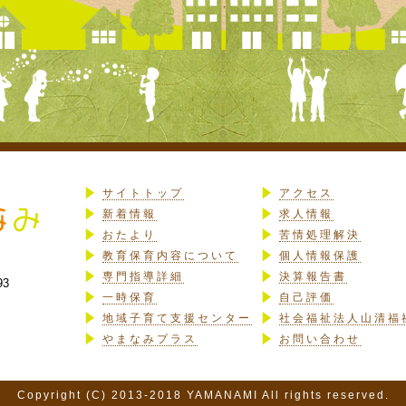
サイトトップ
アクセス
新着情報
求人情報
おたより
苦情処理解決
教育保育内容について
個人情報保護
専門指導詳細
決算報告書
93
一時保育
自己評価
地域子育て支援センター
社会福祉法人山清福
やまなみプラス
お問い合わせ
Copyright (C) 2013-2018 YAMANAMI All rights reserved.