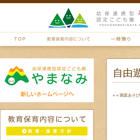
自由
« «
園庭あそび