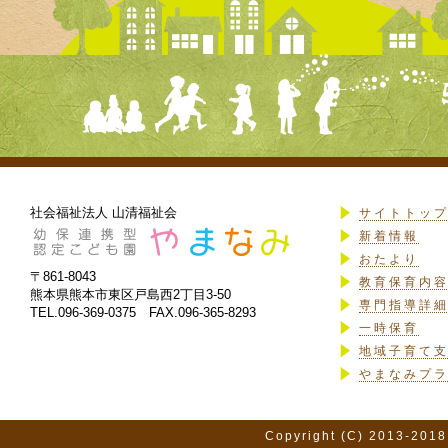
社会福祉法人 山清福祉会
サイトトッ
新着情報
おたより
〒861-8043
教育保育内
熊本県熊本市東区戸島西2丁目3-50
専門指導詳
TEL.096-369-0375 FAX.096-365-8293
一時保育
地域子育て
やまなみプ
Copyright (C) 2013-2018