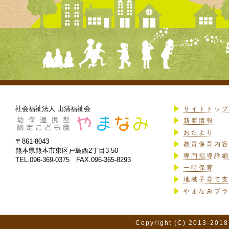
社会福祉法人 山清福祉会
サイトトッ
新着情報
おたより
〒861-8043
教育保育内
熊本県熊本市東区戸島西2丁目3-50
専門指導詳
TEL.096-369-0375 FAX.096-365-8293
一時保育
地域子育て
やまなみプ
Copyright (C) 2013-2018