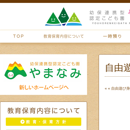
自由
« «
自由遊び
身