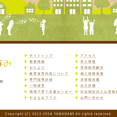
サイトトップ
アクセス
新着情報
求人情報
おたより
苦情処理解決
教育保育内容について
個人情報保護
専門指導詳細
決算報告書
93
一時保育
自己評価
地域子育て支援センター
社会福祉法人山清福
やまなみプラス
お問い合わせ
Copyright (C) 2013-2018 YAMANAMI All rights reserved.