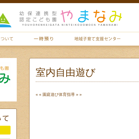
室内自由遊び
« «
園庭遊び
体育指導
» »