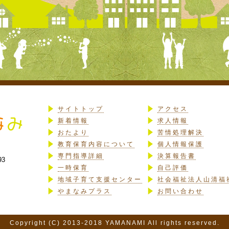
サイトトップ
アクセス
新着情報
求人情報
おたより
苦情処理解決
教育保育内容について
個人情報保護
専門指導詳細
決算報告書
93
一時保育
自己評価
地域子育て支援センター
社会福祉法人山清福
やまなみプラス
お問い合わせ
Copyright (C) 2013-2018 YAMANAMI All rights reserved.