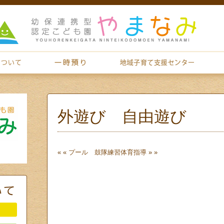
外遊び 自由遊び
« «
プール 鼓隊練習
体育指導
» »