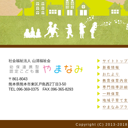
社会福祉法人 山清福祉会
サイトトッ
新着情報
おたより
〒861-8043
教育保育内
熊本県熊本市東区戸島西2丁目3-50
専門指導詳
TEL.096-369-0375 FAX.096-365-8293
一時保育
地域子育て
やまなみプ
Copyright (C) 2013-2018