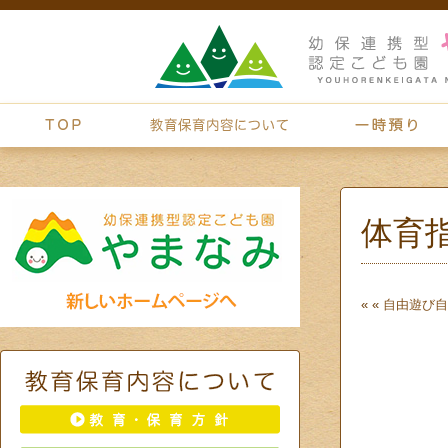
体育
« «
自由遊び
自