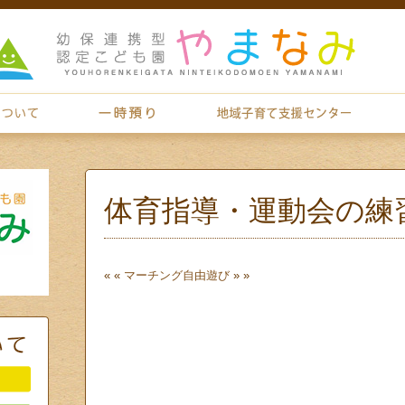
体育指導・運動会の練
« «
マーチング
自由遊び
» »