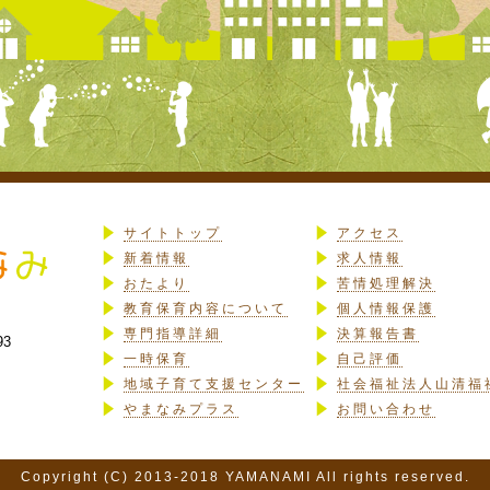
サイトトップ
アクセス
新着情報
求人情報
おたより
苦情処理解決
教育保育内容について
個人情報保護
専門指導詳細
決算報告書
93
一時保育
自己評価
地域子育て支援センター
社会福祉法人山清福
やまなみプラス
お問い合わせ
Copyright (C) 2013-2018 YAMANAMI All rights reserved.