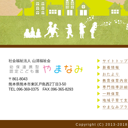
社会福祉法人 山清福祉会
サイトトッ
新着情報
おたより
〒861-8043
教育保育内
熊本県熊本市東区戸島西2丁目3-50
専門指導詳
TEL.096-369-0375 FAX.096-365-8293
一時保育
地域子育て
やまなみプ
Copyright (C) 2013-2018