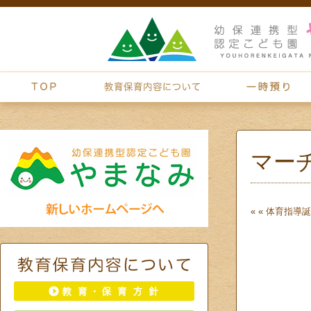
マー
« «
体育指導
誕