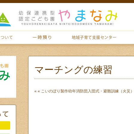
マーチングの練習
« «
こいのぼり製作
幼年消防団入団式・避難訓練（火災