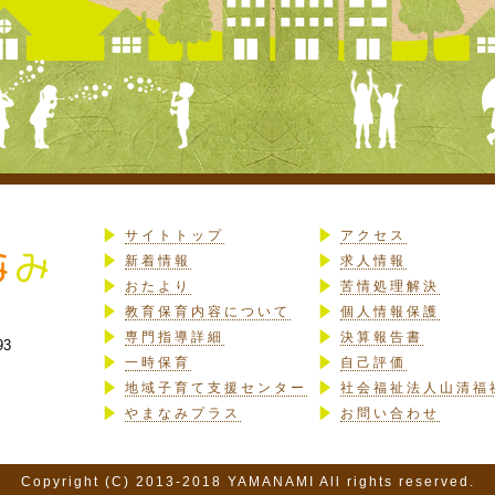
サイトトップ
アクセス
新着情報
求人情報
おたより
苦情処理解決
教育保育内容について
個人情報保護
専門指導詳細
決算報告書
93
一時保育
自己評価
地域子育て支援センター
社会福祉法人山清福
やまなみプラス
お問い合わせ
Copyright (C) 2013-2018 YAMANAMI All rights reserved.