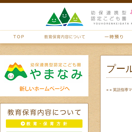
プー
« «
英語指導
マ