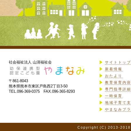
社会福祉法人 山清福祉会
サイトトッ
新着情報
おたより
〒861-8043
教育保育内
熊本県熊本市東区戸島西2丁目3-50
専門指導詳
TEL.096-369-0375 FAX.096-365-8293
一時保育
地域子育て
やまなみプ
Copyright (C) 2013-2018