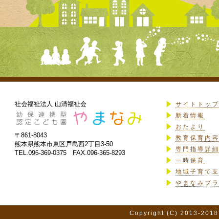
社会福祉法人 山清福祉会
サイトトッ
新着情報
おたより
〒861-8043
教育保育内
熊本県熊本市東区戸島西2丁目3-50
専門指導詳
TEL.096-369-0375 FAX.096-365-8293
一時保育
地域子育て
やまなみプ
Copyright (C) 2013-2018