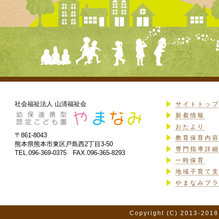
社会福祉法人 山清福祉会
サイトトッ
新着情報
おたより
〒861-8043
教育保育内
熊本県熊本市東区戸島西2丁目3-50
専門指導詳
TEL.096-369-0375 FAX.096-365-8293
一時保育
地域子育て
やまなみプ
Copyright (C) 2013-2018