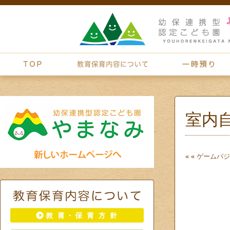
室内
« «
ゲーム
パジ