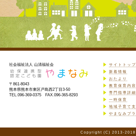
社会福祉法人 山清福祉会
サイトトッ
新着情報
おたより
〒861-8043
教育保育内
熊本県熊本市東区戸島西2丁目3-50
専門指導詳
TEL.096-369-0375 FAX.096-365-8293
一時保育
地域子育て
やまなみプ
Copyright (C) 2013-2018