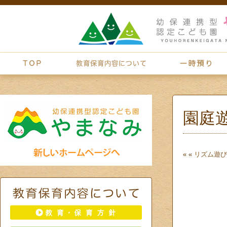
園庭
« «
リズム遊び