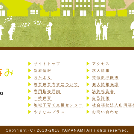
サイトトップ
アクセス
新着情報
求人情報
おたより
苦情処理解決
教育保育内容について
個人情報保護
専門指導詳細
決算報告書
93
一時保育
自己評価
地域子育て支援センター
社会福祉法人山清福
やまなみプラス
お問い合わせ
Copyright (C) 2013-2018 YAMANAMI All rights reserved.