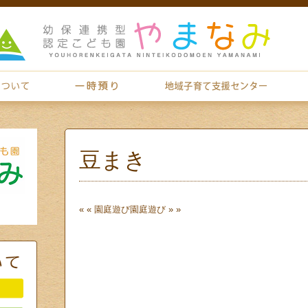
豆まき
« «
園庭遊び
園庭遊び
» »