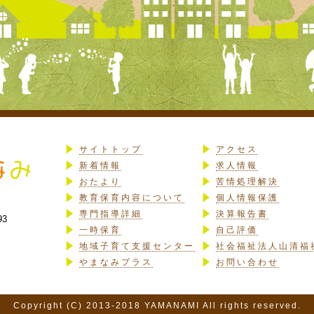
サイトトップ
アクセス
新着情報
求人情報
おたより
苦情処理解決
教育保育内容について
個人情報保護
専門指導詳細
決算報告書
93
一時保育
自己評価
地域子育て支援センター
社会福祉法人山清福
やまなみプラス
お問い合わせ
Copyright (C) 2013-2018 YAMANAMI All rights reserved.