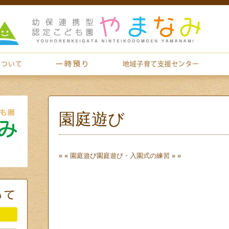
園庭遊び
« «
園庭遊び
園庭遊び・入園式の練習
» »