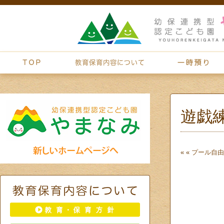
遊戯
« «
プール
自由