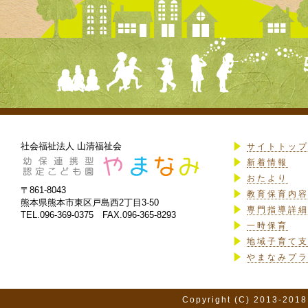
社会福祉法人 山清福祉会
サイトトッ
新着情報
おたより
〒861-8043
教育保育内
熊本県熊本市東区戸島西2丁目3-50
専門指導詳
TEL.096-369-0375 FAX.096-365-8293
一時保育
地域子育て
やまなみプ
Copyright (C) 2013-2018