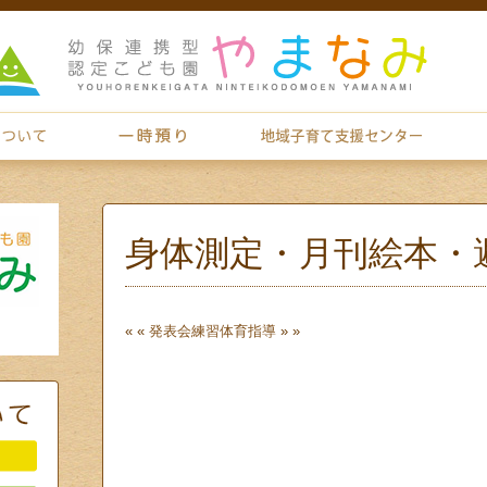
身体測定・月刊絵本・
« «
発表会練習
体育指導
» »