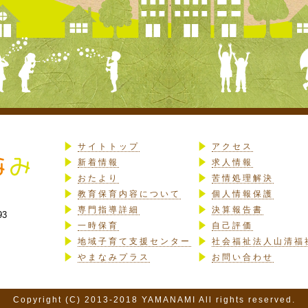
サイトトップ
アクセス
新着情報
求人情報
おたより
苦情処理解決
教育保育内容について
個人情報保護
専門指導詳細
決算報告書
93
一時保育
自己評価
地域子育て支援センター
社会福祉法人山清福
やまなみプラス
お問い合わせ
Copyright (C) 2013-2018 YAMANAMI All rights reserved.