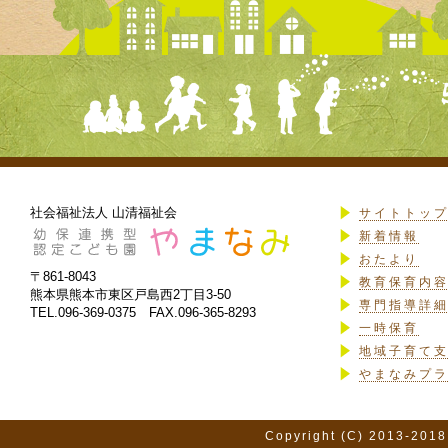
社会福祉法人 山清福祉会
サイトトッ
新着情報
おたより
〒861-8043
教育保育内
熊本県熊本市東区戸島西2丁目3-50
専門指導詳
TEL.096-369-0375 FAX.096-365-8293
一時保育
地域子育て
やまなみプ
Copyright (C) 2013-2018