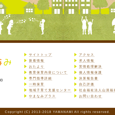
サイトトップ
アクセス
新着情報
求人情報
おたより
苦情処理解決
教育保育内容について
個人情報保護
専門指導詳細
決算報告書
93
一時保育
自己評価
地域子育て支援センター
社会福祉法人山清福
やまなみプラス
お問い合わせ
Copyright (C) 2013-2018 YAMANAMI All rights reserved.