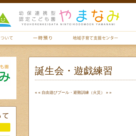
誕生会・遊戯練習
« «
自由遊び
プール・避難訓練（火災）
» »