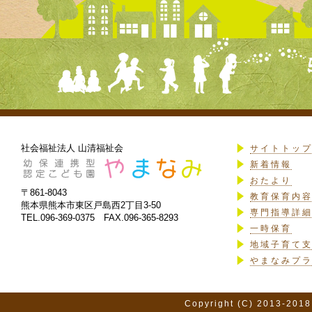
社会福祉法人 山清福祉会
サイトトッ
新着情報
おたより
〒861-8043
教育保育内
熊本県熊本市東区戸島西2丁目3-50
専門指導詳
TEL.096-369-0375 FAX.096-365-8293
一時保育
地域子育て
やまなみプ
Copyright (C) 2013-2018