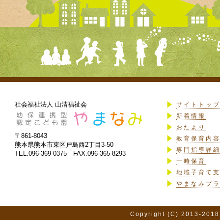
社会福祉法人 山清福祉会
サイトトッ
新着情報
おたより
〒861-8043
教育保育内
熊本県熊本市東区戸島西2丁目3-50
専門指導詳
TEL.096-369-0375 FAX.096-365-8293
一時保育
地域子育て
やまなみプ
Copyright (C) 2013-2018