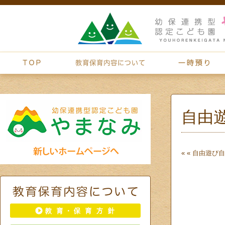
自由
« «
自由遊び
自