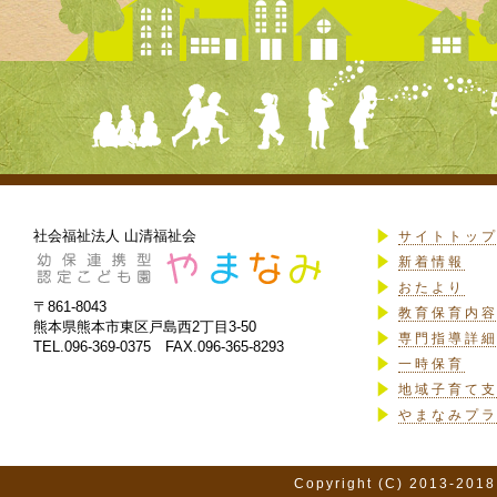
社会福祉法人 山清福祉会
サイトトッ
新着情報
おたより
〒861-8043
教育保育内
熊本県熊本市東区戸島西2丁目3-50
専門指導詳
TEL.096-369-0375 FAX.096-365-8293
一時保育
地域子育て
やまなみプ
Copyright (C) 2013-2018