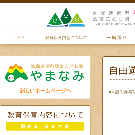
自由
« «
誕生会
縄跳