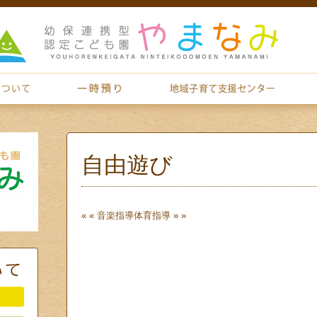
自由遊び
« «
音楽指導
体育指導
» »