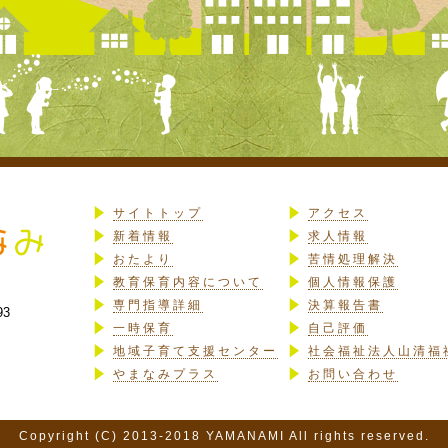
サイトトップ
アクセス
新着情報
求人情報
おたより
苦情処理解決
教育保育内容について
個人情報保護
専門指導詳細
決算報告書
93
一時保育
自己評価
地域子育て支援センター
社会福祉法人山清福
やまなみプラス
お問い合わせ
Copyright (C) 2013-2018 YAMANAMI All rights reserved.