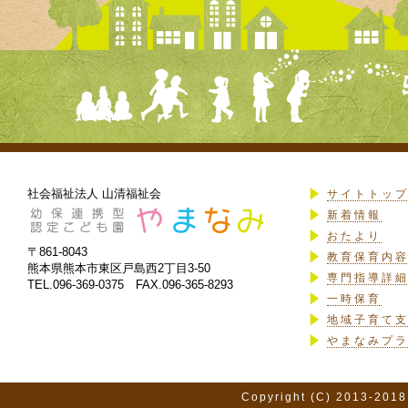
社会福祉法人 山清福祉会
サイトトッ
新着情報
おたより
〒861-8043
教育保育内
熊本県熊本市東区戸島西2丁目3-50
専門指導詳
TEL.096-369-0375 FAX.096-365-8293
一時保育
地域子育て
やまなみプ
Copyright (C) 2013-2018