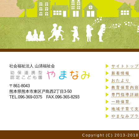
社会福祉法人 山清福祉会
サイトトッ
新着情報
おたより
〒861-8043
教育保育内
熊本県熊本市東区戸島西2丁目3-50
専門指導詳
TEL.096-369-0375 FAX.096-365-8293
一時保育
地域子育て
やまなみプ
Copyright (C) 2013-2018