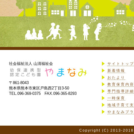
社会福祉法人 山清福祉会
サイトトッ
新着情報
おたより
〒861-8043
教育保育内
熊本県熊本市東区戸島西2丁目3-50
専門指導詳
TEL.096-369-0375 FAX.096-365-8293
一時保育
地域子育て
やまなみプ
Copyright (C) 2013-2018