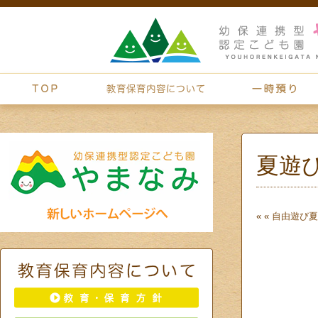
夏遊び
« «
自由遊び
夏