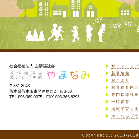
社会福祉法人 山清福祉会
サイトトッ
新着情報
おたより
〒861-8043
教育保育内
熊本県熊本市東区戸島西2丁目3-50
専門指導詳
TEL.096-369-0375 FAX.096-365-8293
一時保育
地域子育て
やまなみプ
Copyright (C) 2013-2018