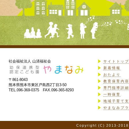
社会福祉法人 山清福祉会
サイトトッ
新着情報
おたより
〒861-8043
教育保育内
熊本県熊本市東区戸島西2丁目3-50
専門指導詳
TEL.096-369-0375 FAX.096-365-8293
一時保育
地域子育て
やまなみプ
Copyright (C) 2013-2018