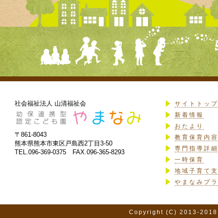
社会福祉法人 山清福祉会
サイトトッ
新着情報
おたより
〒861-8043
教育保育内
熊本県熊本市東区戸島西2丁目3-50
専門指導詳
TEL.096-369-0375 FAX.096-365-8293
一時保育
地域子育て
やまなみプ
Copyright (C) 2013-2018