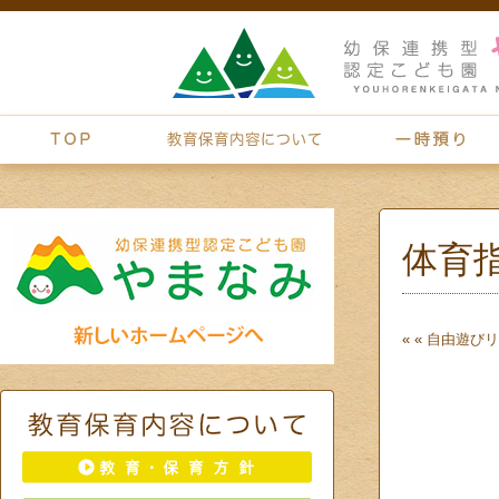
体育
« «
自由遊び
リ