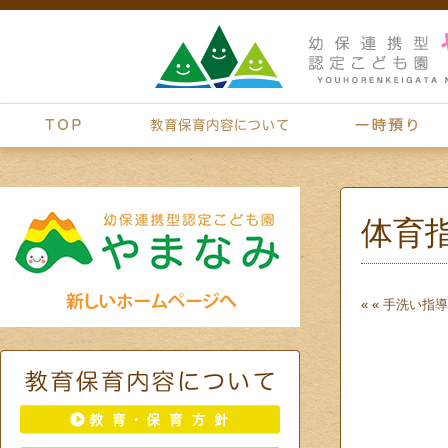
体育
« «
手洗い指導