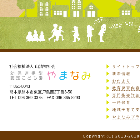
社会福祉法人 山清福祉会
サイトトッ
新着情報
おたより
〒861-8043
教育保育内
熊本県熊本市東区戸島西2丁目3-50
専門指導詳
TEL.096-369-0375 FAX.096-365-8293
一時保育
地域子育て
やまなみプ
Copyright (C) 2013-2018