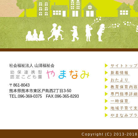
社会福祉法人 山清福祉会
サイトトッ
新着情報
おたより
〒861-8043
教育保育内
熊本県熊本市東区戸島西2丁目3-50
専門指導詳
TEL.096-369-0375 FAX.096-365-8293
一時保育
地域子育て
やまなみプ
Copyright (C) 2013-2018