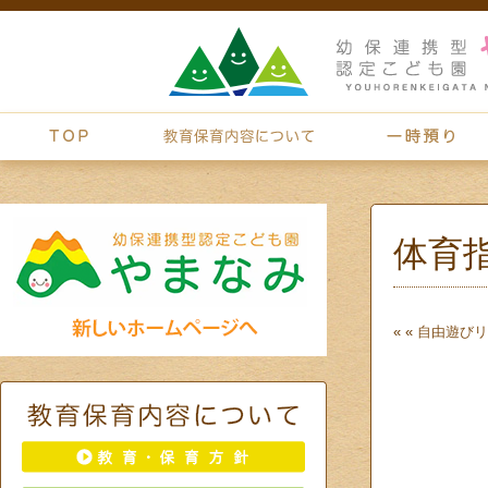
体育
« «
自由遊び
リ