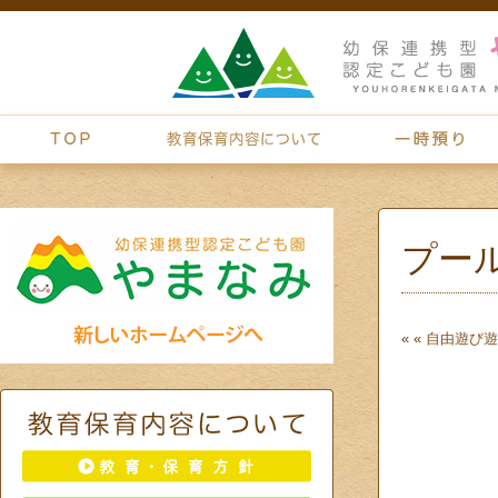
プー
« «
自由遊び
遊