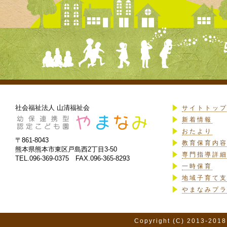
社会福祉法人 山清福祉会
サイトトッ
新着情報
おたより
〒861-8043
教育保育内
熊本県熊本市東区戸島西2丁目3-50
専門指導詳
TEL.096-369-0375 FAX.096-365-8293
一時保育
地域子育て
やまなみプ
Copyright (C) 2013-2018