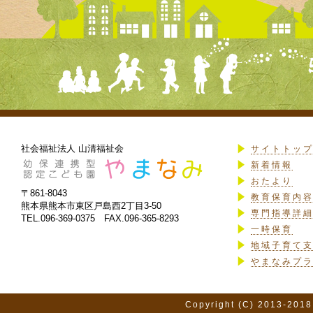
社会福祉法人 山清福祉会
サイトトッ
新着情報
おたより
〒861-8043
教育保育内
熊本県熊本市東区戸島西2丁目3-50
専門指導詳
TEL.096-369-0375 FAX.096-365-8293
一時保育
地域子育て
やまなみプ
Copyright (C) 2013-2018