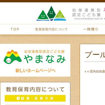
プー
« «
室内自由遊