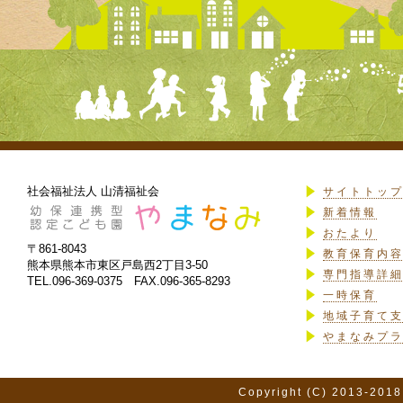
社会福祉法人 山清福祉会
サイトトッ
新着情報
おたより
〒861-8043
教育保育内
熊本県熊本市東区戸島西2丁目3-50
専門指導詳
TEL.096-369-0375 FAX.096-365-8293
一時保育
地域子育て
やまなみプ
Copyright (C) 2013-2018