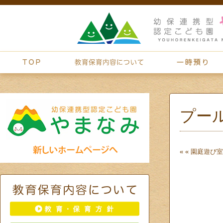
プー
« «
園庭遊び
室