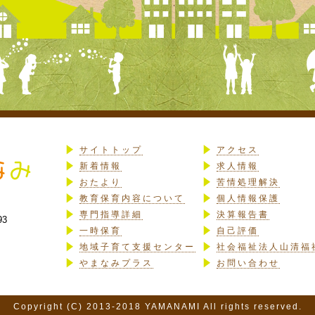
サイトトップ
アクセス
新着情報
求人情報
おたより
苦情処理解決
教育保育内容について
個人情報保護
専門指導詳細
決算報告書
93
一時保育
自己評価
地域子育て支援センター
社会福祉法人山清福
やまなみプラス
お問い合わせ
Copyright (C) 2013-2018 YAMANAMI All rights reserved.