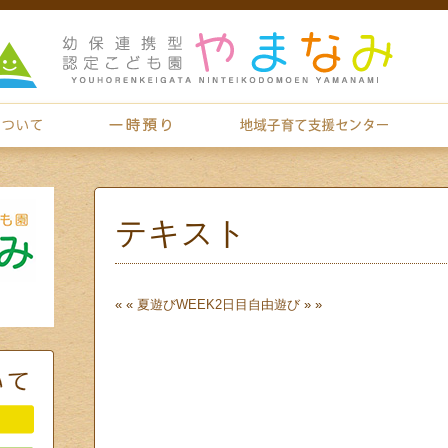
テキスト
« «
夏遊びWEEK2日目
自由遊び
» »