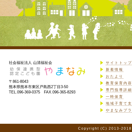
社会福祉法人 山清福祉会
サイトトッ
新着情報
おたより
〒861-8043
教育保育内
熊本県熊本市東区戸島西2丁目3-50
専門指導詳
TEL.096-369-0375 FAX.096-365-8293
一時保育
地域子育て
やまなみプ
Copyright (C) 2013-2018