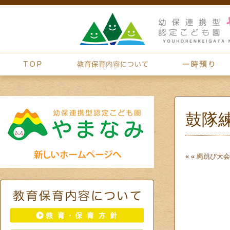
鼓隊
« «
縄跳び大会