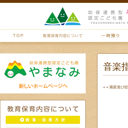
音楽
« «
園庭遊び
総