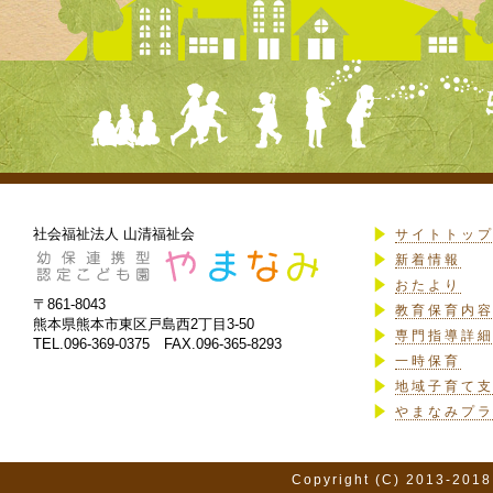
社会福祉法人 山清福祉会
サイトトッ
新着情報
おたより
〒861-8043
教育保育内
熊本県熊本市東区戸島西2丁目3-50
専門指導詳
TEL.096-369-0375 FAX.096-365-8293
一時保育
地域子育て
やまなみプ
Copyright (C) 2013-2018