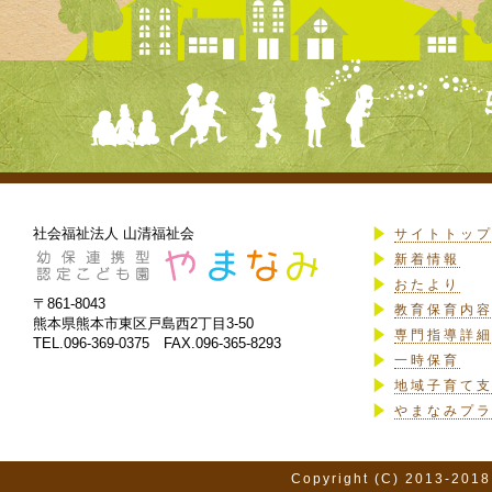
社会福祉法人 山清福祉会
サイトトッ
新着情報
おたより
〒861-8043
教育保育内
熊本県熊本市東区戸島西2丁目3-50
専門指導詳
TEL.096-369-0375 FAX.096-365-8293
一時保育
地域子育て
やまなみプ
Copyright (C) 2013-2018