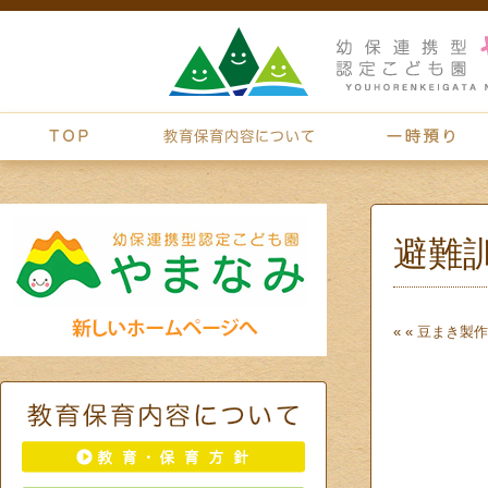
避難
« «
豆まき
製作