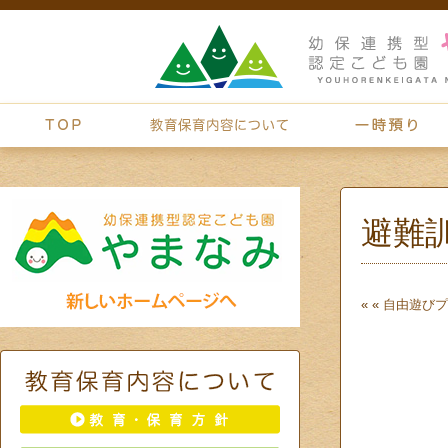
避難
« «
自由遊び
プ