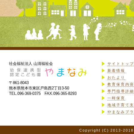
社会福祉法人 山清福祉会
サイトトッ
新着情報
おたより
〒861-8043
教育保育内
熊本県熊本市東区戸島西2丁目3-50
専門指導詳
TEL.096-369-0375 FAX.096-365-8293
一時保育
地域子育て
やまなみプ
Copyright (C) 2013-2018