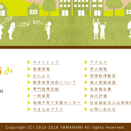
サイトトップ
アクセス
新着情報
求人情報
おたより
苦情処理解決
教育保育内容について
個人情報保護
専門指導詳細
決算報告書
93
一時保育
自己評価
地域子育て支援センター
社会福祉法人山清福
やまなみプラス
お問い合わせ
Copyright (C) 2013-2018 YAMANAMI All rights reserved.