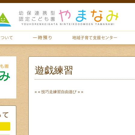
遊戯練習
« «
技巧走練習
自由遊び
» »