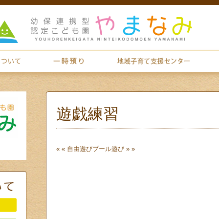
遊戯練習
« «
自由遊び
プール遊び
» »