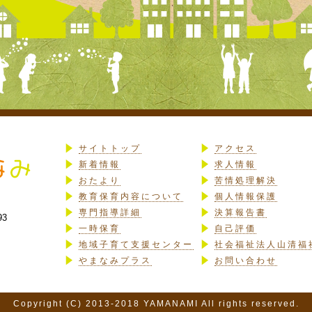
サイトトップ
アクセス
新着情報
求人情報
おたより
苦情処理解決
教育保育内容について
個人情報保護
専門指導詳細
決算報告書
93
一時保育
自己評価
地域子育て支援センター
社会福祉法人山清福
やまなみプラス
お問い合わせ
Copyright (C) 2013-2018 YAMANAMI All rights reserved.